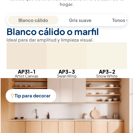
hogar.
Blanco cálido
Gris suave
Tonos ve
Blanco cálido o marfil
Ideal para dar amplitud y limpieza visual.
AP31-1
AP3-3
AP3-2
Artist Canvas
Swan Wing
Snow White
Tip para decorar