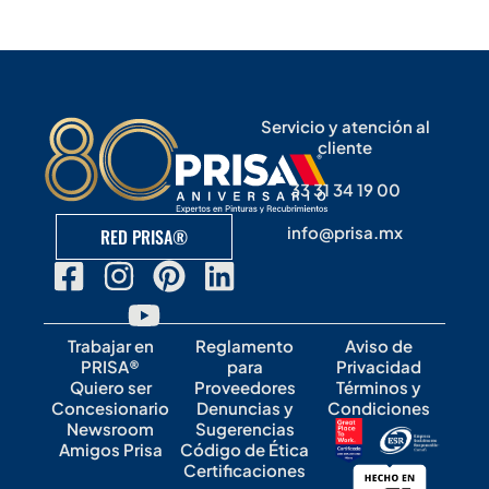
Servicio y atención al
cliente
33 31 34 19 00
info@prisa.mx
RED PRISA®
Trabajar en
Reglamento
Aviso de
PRISA®
para
Privacidad
Quiero ser
Proveedores
Términos y
Concesionario
Denuncias y
Condiciones
Newsroom
Sugerencias
Amigos Prisa
Código de Ética
Certificaciones