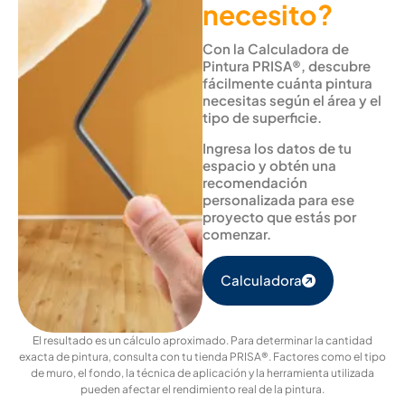
necesito?
Con la Calculadora de
Pintura PRISA®, descubre
fácilmente cuánta pintura
necesitas según el área y el
tipo de superficie.
Ingresa los datos de tu
espacio y obtén una
recomendación
personalizada para ese
proyecto que estás por
comenzar.
Calculadora
El resultado es un cálculo aproximado. Para determinar la cantidad
exacta de pintura, consulta con tu tienda PRISA®. Factores como el tipo
de muro, el fondo, la técnica de aplicación y la herramienta utilizada
pueden afectar el rendimiento real de la pintura.