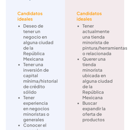
Candidatos
Candidatos
ideales
ideales
Deseo de
Tener
tener un
actualmente
negocio en
una tienda
alguna ciudad
minorista de
de la
pintura/herramientas
República
o relacionada
Mexicana
Querer una
Tener una
tienda
inversión de
minorista
capital
ubicada en
mínima/historial
alguna ciudad
de crédito
de la
sólido
República
Tener
Mexicana
experiencia
Buscar
en negocios
expandir la
minoristas o
oferta de
generales
productos
Conocer el