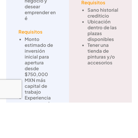
negocio y
Requisitos
desear
Sano historial
emprender en
crediticio
é
Ubicación
dentro de las
Requisitos
plazas
Monto
disponibles
estimado de
Tener una
inversión
tienda de
inicial para
pinturas y/o
apertura
accesorios
desde
$750,000
MXN más
capital de
trabajo
Experiencia
en comercio
minorista,
negocios
generales o
industria
relacionada