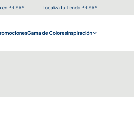
a en PRISA®
Localiza tu Tienda PRISA®
romociones
Gama de Colores
Inspiración
o