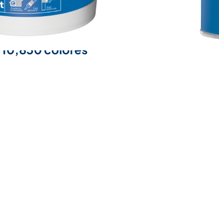
r
10,830 colores