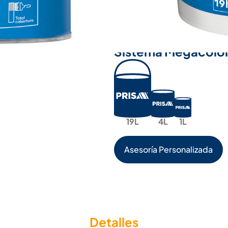
Exteriores e Interiores
Años:
5
Colores de línea:
4 bases, 13 colores satinados
Sistema Megacolo
19L
4L
1L
Asesoría Personalizada
Detalles