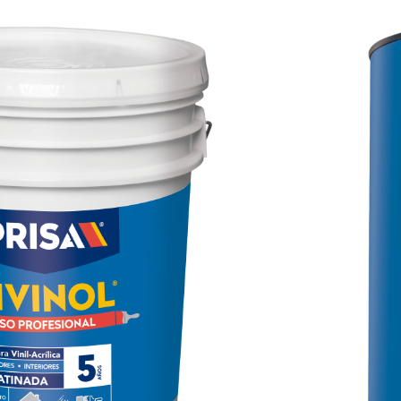
il – acrílica que mantiene su terminado
a el trabajo del pintor profesional que
 su inversión. Ofrece un gran desempeño
te
erciales, e interiores.