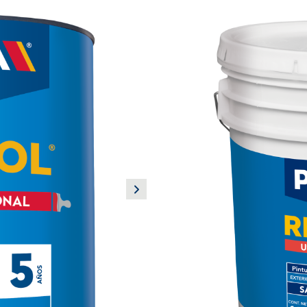
PRODUCTO NUEVO
RIVINOL® 5
Vinil / Acrílica
RIVINOL® 5 es una pintura vin
hasta por 5 años. Es ideal par
busca el mejor beneficio por
para interiores y exteriores.
Beneficios:
Gran rendimiento
Inigualable poder cubrien
Libre de plomo
Fácil aplicación
Usos principales:
Fachadas habitacionales y com
Acabado:
Satinado
Ideal para pintar: