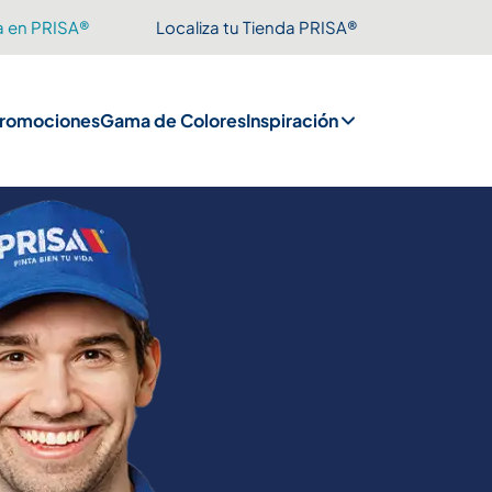
a en PRISA®
Localiza tu Tienda PRISA®
romociones
Gama de Colores
Inspiración