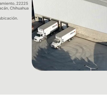
bramiento, 22225
acán, Chihuahua
ubicación.