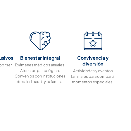
usivos
Bienestar integral
Convivencia y
diversión
por ser
Exámenes médicos anuales.
Atención psicológica.
Actividades y eventos
Convenios con instituciones
familiares para compartir
de salud para ti y tu familia.
momentos especiales.