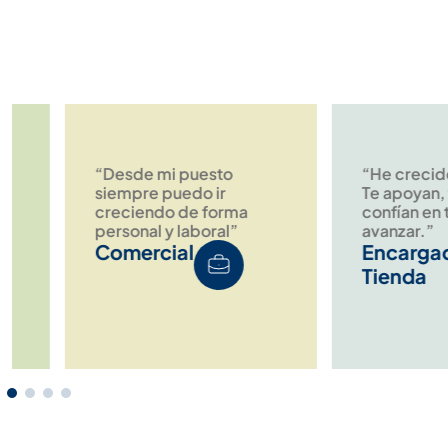
“Desde mi puesto
“He crecido much
siempre puedo ir
Te apoyan, te reta
creciendo de forma
confían en ti para
personal y laboral”
avanzar.”
Comercial
Encargado de
Tienda