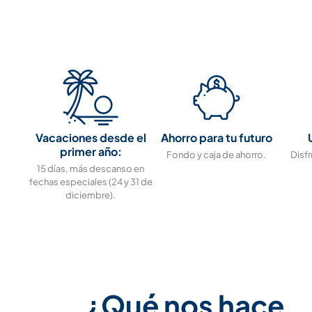
Vacaciones desde el
Ahorro para tu futuro
primer año:
Fondo y caja de ahorro.
Disfr
15 días, más descanso en
fechas especiales (24 y 31 de
diciembre).
¿Qué nos hace