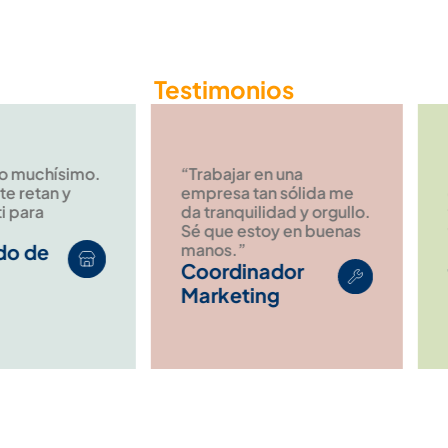
Testimonios
ísimo.
“Trabajar en una
“Aquí 
n y
empresa tan sólida me
compa
da tranquilidad y orgullo.
familia
Sé que estoy en buenas
valora
manos.”
Gere
Coordinador
Trans
Marketing