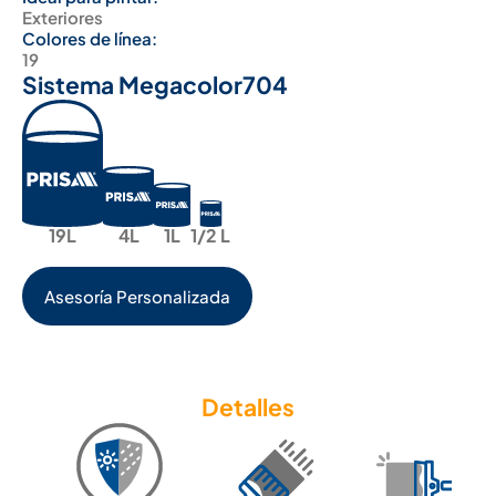
Exteriores
Colores de línea:
19
Sistema Megacolor
704
19L
4L
1L
1/2 L
Asesoría Personalizada
Detalles