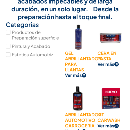
acabados impecables y de larga
duración, en un solo lugar. Desde la
preparación hasta el toque final.
Categorías
Productos de
Preparación superficie
Pintura y Acabado
GEL
CERA EN
Estética Automotriz
ABRILLANTADOR
PASTA
PARA
Ver más
LLANTAS
Ver más
ABRILLANTADOR
KIT
AUTOMOTIVO
CARWASH
CARROCERIA
Ver más