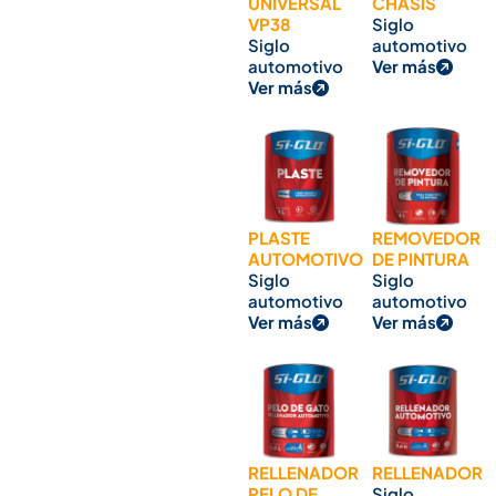
UNIVERSAL
CHASIS
VP38
Siglo
Siglo
automotivo
automotivo
Ver más
Ver más
PLASTE
REMOVEDOR
AUTOMOTIVO
DE PINTURA
Siglo
Siglo
automotivo
automotivo
Ver más
Ver más
RELLENADOR
RELLENADOR
PELO DE
Siglo