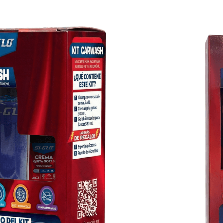
H
Forman una capa protectora contra sol,
0 ml
anchas difíciles en cristales y parabrisas
l que nos permite restaurar, abrillantar y