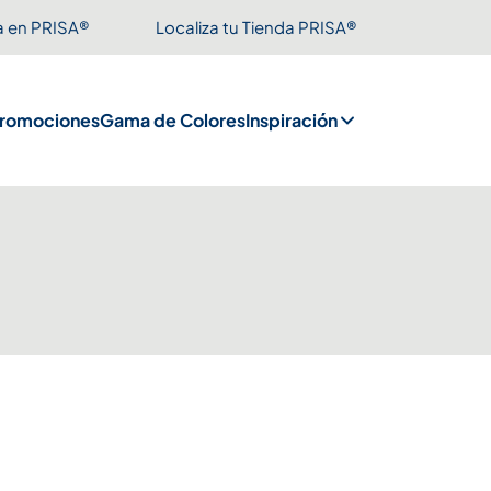
a en PRISA®
Localiza tu Tienda PRISA®
romociones
Gama de Colores
Inspiración