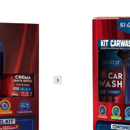
NUEVO LANZAMIENTO
KIT CARWAS
Shampoo con cera Carnauba: 
lluvía y suciedad.
Shampoo 1 L
Crema quita gotas 300 ml
Abrillantador para llantas 50
Beneficios:
Crema Quita gotas: Remueve m
(cerámica y acero).
Abrillantador para llantas: Ge
rehidratar.
Usos principales:
Cuidado automotriz
Asesoría Personalizada