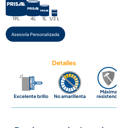
19L
4L
1L
1/2 L
Asesoría Personalizada
Detalles
Máxima
Excelente brillo
No amarillenta
resistencia