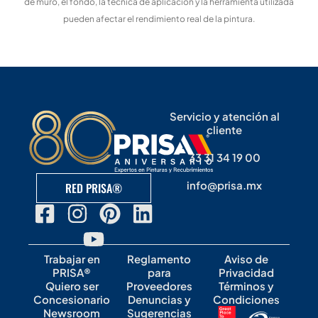
de muro, el fondo, la técnica de aplicación y la herramienta utilizada
pueden afectar el rendimiento real de la pintura.
Servicio y atención al
cliente
33 31 34 19 00
info@prisa.mx
RED PRISA®
Trabajar en
Reglamento
Aviso de
PRISA®
para
Privacidad
Quiero ser
Proveedores
Términos y
Concesionario
Denuncias y
Condiciones
Newsroom
Sugerencias