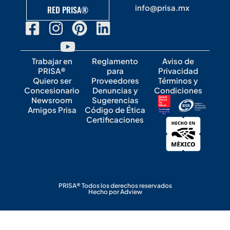
info@prisa.mx
RED PRISA®
Trabajar en
Reglamento
Aviso de
PRISA®
para
Privacidad
Quiero ser
Proveedores
Términos y
Concesionario
Denuncias y
Condiciones
Newsroom
Sugerencias
Amigos Prisa
Código de Ética
Certificaciones
PRISA® Todos los derechos reservados
Hecho por Adview