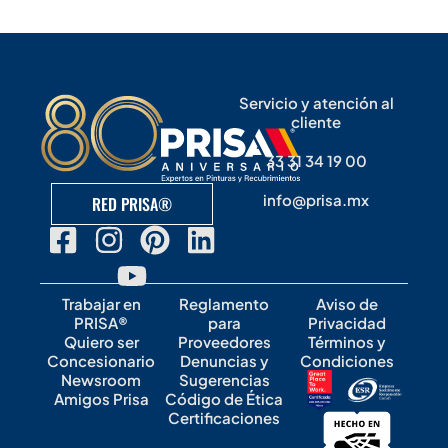
Servicio y atención al
cliente
33 31 34 19 00
info@prisa.mx
RED PRISA®
Trabajar en
Reglamento
Aviso de
PRISA®
para
Privacidad
Quiero ser
Proveedores
Términos y
Concesionario
Denuncias y
Condiciones
Newsroom
Sugerencias
Amigos Prisa
Código de Ética
Certificaciones