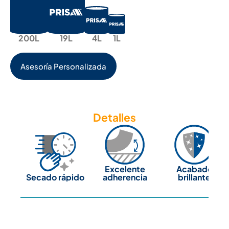
200L
19L
4L
1L
Asesoría Personalizada
Detalles
Excelente
Acabado
Secado rápido
adherencia
brillante