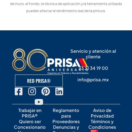
de muro, el fondo, la técnica de aplicación y la herramienta utilizada
pueden afectar el rendimiento real de la pintura.
Servicio y atención al
cliente
33 31 34 19 00
info@prisa.mx
RED PRISA®
Trabajar en
Reglamento
Aviso de
PRISA®
para
Privacidad
Quiero ser
Proveedores
Términos y
Concesionario
Denuncias y
Condiciones