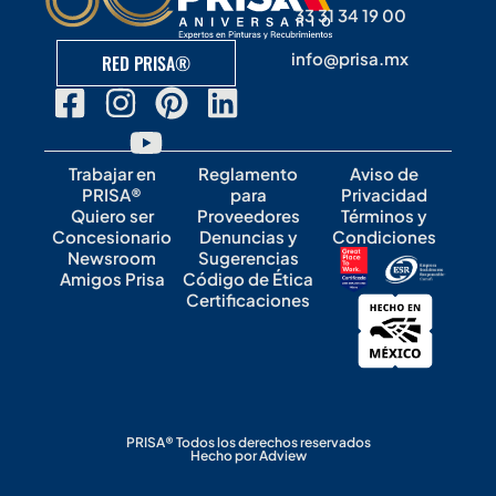
33 31 34 19 00
info@prisa.mx
RED PRISA®
Trabajar en
Reglamento
Aviso de
PRISA®
para
Privacidad
Quiero ser
Proveedores
Términos y
Concesionario
Denuncias y
Condiciones
Newsroom
Sugerencias
Amigos Prisa
Código de Ética
Certificaciones
PRISA® Todos los derechos reservados
Hecho por Adview