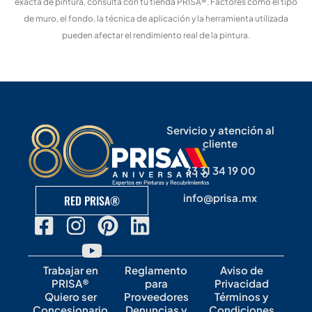
exacta de pintura, consulta con tu tienda PRISA®. Factores como el tipo
de muro, el fondo, la técnica de aplicación y la herramienta utilizada
pueden afectar el rendimiento real de la pintura.
Servicio y atención al
cliente
33 31 34 19 00
info@prisa.mx
RED PRISA®
Trabajar en
Reglamento
Aviso de
PRISA®
para
Privacidad
Quiero ser
Proveedores
Términos y
Concesionario
Denuncias y
Condiciones