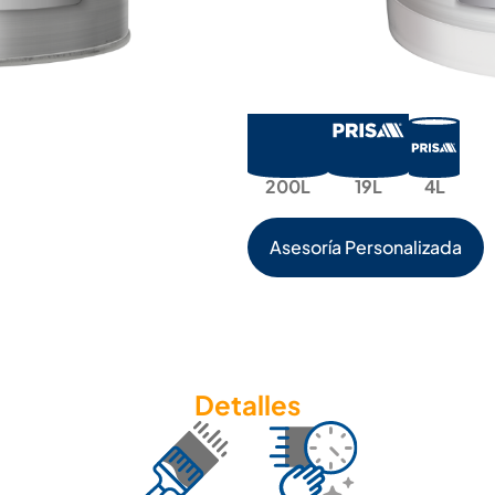
Colores de línea:
Amarillo, Blanco
200L
19L
4L
Asesoría Personalizada
Detalles