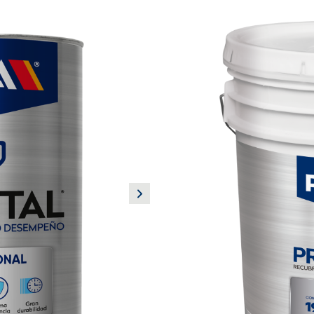
PRODUCTO NUEVO
PINTURA PA
AGUA
Pintura para tráfico
Recubrimiento base agua que p
excelente resistencia a la ab
concreto como al asfalto, en
el rodamiento y el paso del 
es de fácil aplicación.
Beneficios:
Gran adherencia sobre pav
Alta visibilidad
Usos principales:
Ideal para la realización de s
tránsito, cajones de estacion
calles, avenidas, cruceros, ej
Ideal para pintar:
Señalamientos viales en super