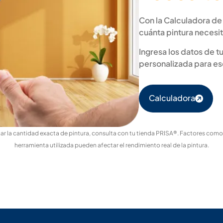
Con la Calculadora de
cuánta pintura necesit
Ingresa los datos de 
personalizada para e
Calculadora
r la cantidad exacta de pintura, consulta con tu tienda PRISA®. Factores como el
herramienta utilizada pueden afectar el rendimiento real de la pintura.