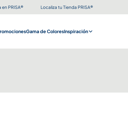
a en PRISA®
Localiza tu Tienda PRISA®
romociones
Gama de Colores
Inspiración