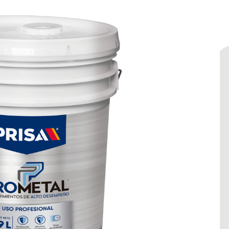
RA TRÁFICO BASE
resenta una película de alta visibilidad y
rasión. Se adhiere efectivamente, tanto al
dureciendo en poco tiempo para permitir
tráfico. Soporta cambios de temperatura y
imento y asfalto,
eñalamientos viales, para delimitar zonas de
amientos, balizamiento de carreteras,
es viales y zonas peatonales.
ficies de concreto y asfalto.