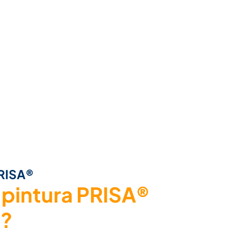
PRISA®
 pintura PRISA®
o?