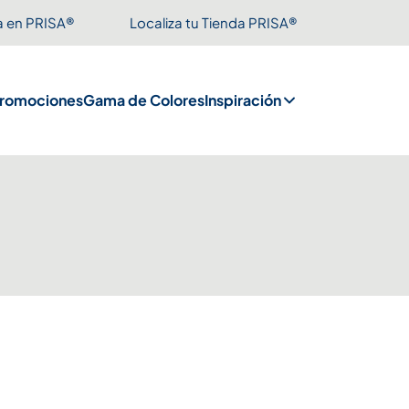
a en PRISA®
Localiza tu Tienda PRISA®
romociones
Gama de Colores
Inspiración