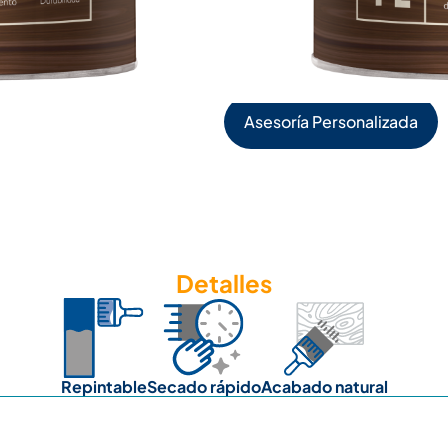
19L
4L
1L
Asesoría Personalizada
Detalles
Repintable
Secado rápido
Acabado natural