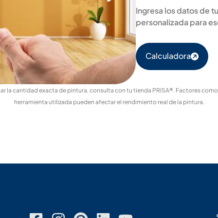
Ingresa los datos de 
personalizada para e
Calculadora
r la cantidad exacta de pintura, consulta con tu tienda PRISA®. Factores como el
herramienta utilizada pueden afectar el rendimiento real de la pintura.