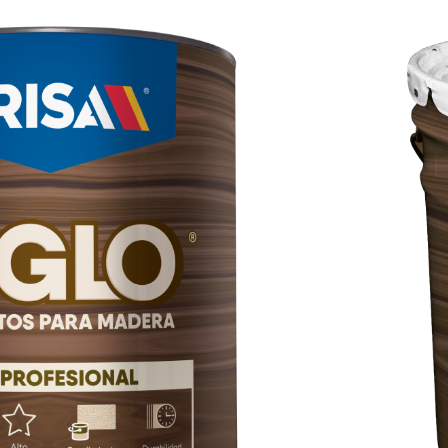
TRIAL COLOR
e diseñador a base de resinas de tipo
 su rápido secado, por su gran dureza.
lantes, semi mates o mates.
pido, No amarillea
e madera que queramos conservar con su