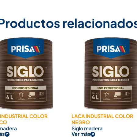
Productos relacionado
 INDUSTRIAL COLOR
LACA INDUSTRIAL COLOR
CO
NEGRO
 madera
Siglo madera
ás
Ver más