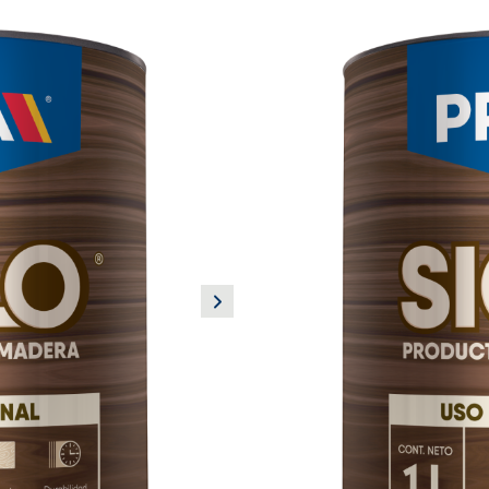
PRODUCTO NUEVO
LACA INDUS
NARANJA
Siglo madera
Sistema de un solo component
acrílico. Se caracterizan por
Disponibles en acabados bril
Beneficios:
No altera el color, Secado rá
Usos principales:
Para cualquier superficie d
apariencia natural.
Ideal para pintar:
Madera
Colores de línea:
Naranja