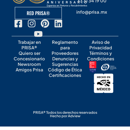
33 31 34 19 00
info@prisa.mx
RED PRISA®
Trabajar en
Reglamento
Aviso de
PRISA®
para
Privacidad
Quiero ser
Proveedores
Términos y
Concesionario
Denuncias y
Condiciones
Newsroom
Sugerencias
Amigos Prisa
Código de Ética
Certificaciones
PRISA® Todos los derechos reservados
Hecho por Adview