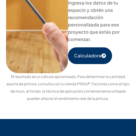
Ingresa los datos de tu
espacio y obtén una
recomendación
personalizada para ese
proyecto que estás por
comenzar.
Calculadora
El resultado es un cálculo aproximado. Para determinar la cantidad
exacta de pintura, consulta con tu tienda PRISA®. Factores como el tipo
de muro, el fondo, la técnica de aplicación y la herramienta utilizada
pueden afectar el rendimiento real de la pintura.