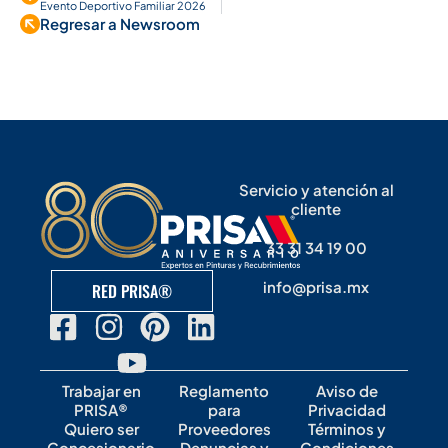
Evento Deportivo Familiar 2026
Regresar a Newsroom
Servicio y atención al
cliente
33 31 34 19 00
info@prisa.mx
RED PRISA®
Trabajar en
Reglamento
Aviso de
PRISA®
para
Privacidad
Quiero ser
Proveedores
Términos y
Concesionario
Denuncias y
Condiciones