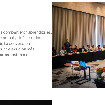
os compartieron aprendizajes,
 actual y definieron las
26
. La convención se
r una
ejecución más
ltados sostenibles
.