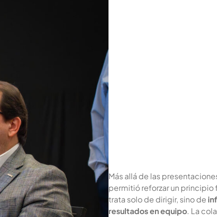
Más allá de las presentacione
permitió reforzar un principio
trata solo de dirigir, sino de
in
resultados en equipo
. La col