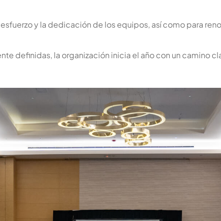
esfuerzo y la dedicación de los equipos, así como para renov
te definidas, la organización inicia el año con un camino c