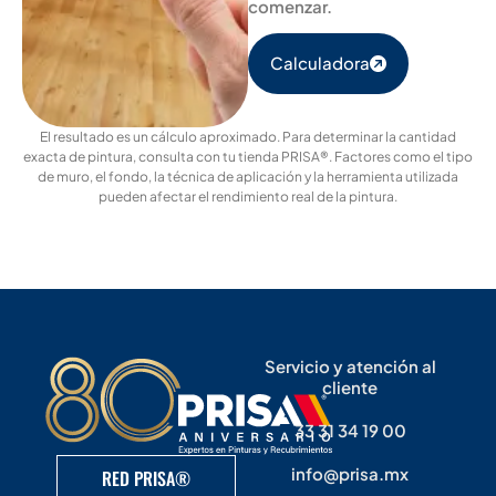
comenzar.
Calculadora
El resultado es un cálculo aproximado. Para determinar la cantidad
exacta de pintura, consulta con tu tienda PRISA®. Factores como el tipo
de muro, el fondo, la técnica de aplicación y la herramienta utilizada
pueden afectar el rendimiento real de la pintura.
Servicio y atención al
cliente
33 31 34 19 00
info@prisa.mx
RED PRISA®